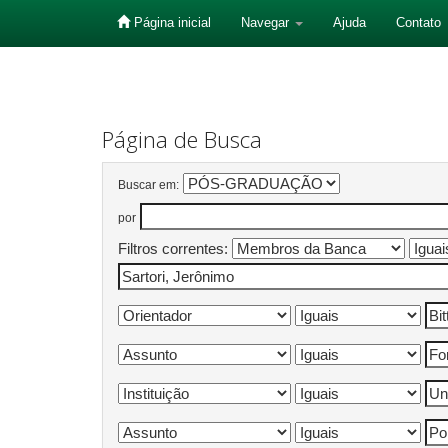
Página inicial
Navegar
Ajuda
Contato
Skip
navigation
Página de Busca
Buscar em:
por
Filtros correntes: