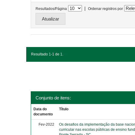
|
Resultados/Página
Ordenar registros por
Resultado 1-1 de 1.
Conjunto de itens:
Data do
Título
documento
Fev-2022
Os desafios da implementação da base naci
curricular nas escolas públicas de ensino fun
Ponte Serrada - SC