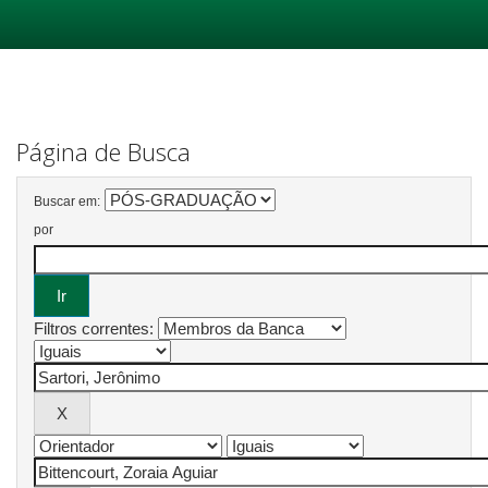
Skip
navigation
Página de Busca
Buscar em:
por
Filtros correntes: