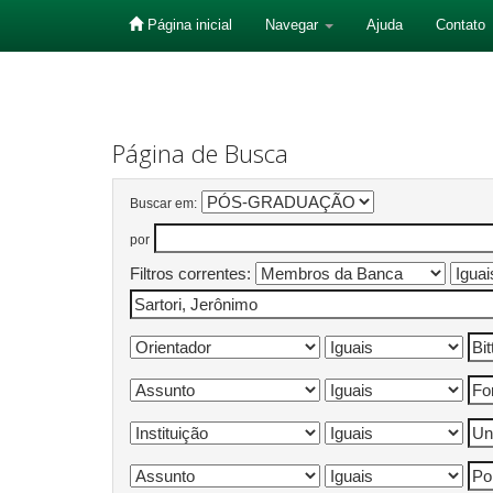
Página inicial
Navegar
Ajuda
Contato
Skip
navigation
Página de Busca
Buscar em:
por
Filtros correntes: