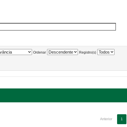
Ordenar
Registro(s)
Anterior
1