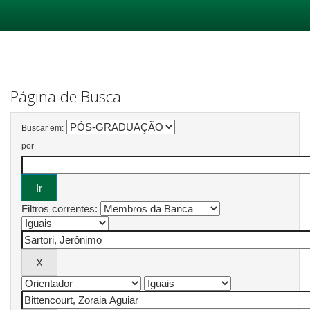
Skip
navigation
Página de Busca
Buscar em:
por
Filtros correntes: