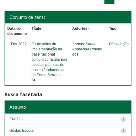
Conjunto de itens:
Data do
Título
Autor(es)
Tipo
documento
Fev-2022
Os desafios da
Santos, Karine
Dissertação
implementação da
Aparecida Ribeiro
base nacional
dos
comum curricular nas
escolas públicas de
ensino fundamental
de Ponte Serrada -
SC
Busca facetada
Assunto
Currículo
1
Gestão Escolar
1