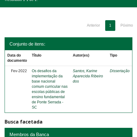
Anterior
1
Póximo
Conjunto de itens:
Data do
Título
Autor(es)
Tipo
documento
Fev-2022
Os desafios da
Santos, Karine
Dissertação
implementação da
Aparecida Ribeiro
base nacional
dos
comum curricular nas
escolas públicas de
ensino fundamental
de Ponte Serrada -
SC
Busca facetada
Membros da Banca