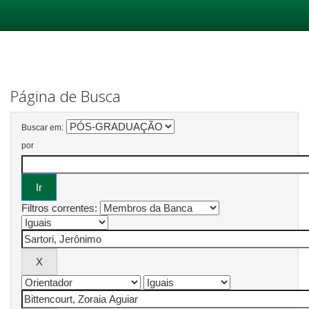
Skip
navigation
Página de Busca
Buscar em:
por
Filtros correntes: