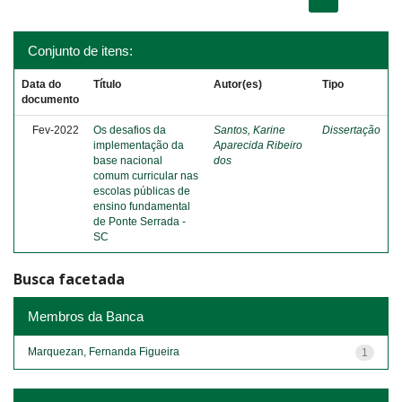
Conjunto de itens:
Data do
Título
Autor(es)
Tipo
documento
Fev-2022
Os desafios da
Santos, Karine
Dissertação
implementação da
Aparecida Ribeiro
base nacional
dos
comum curricular nas
escolas públicas de
ensino fundamental
de Ponte Serrada -
SC
Busca facetada
Membros da Banca
Marquezan, Fernanda Figueira
1