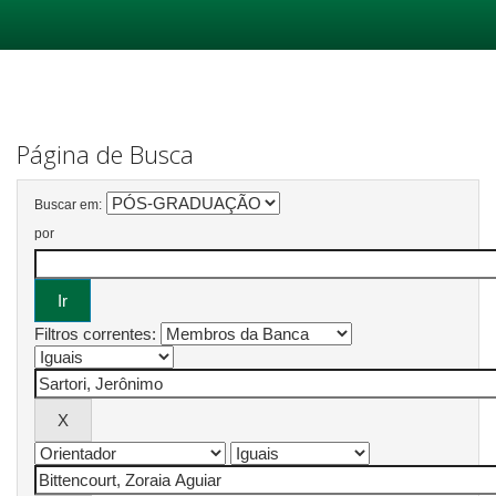
Skip
navigation
Página de Busca
Buscar em:
por
Filtros correntes: