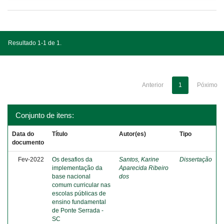
Resultado 1-1 de 1.
Anterior
1
Póximo
Conjunto de itens:
Data do
Título
Autor(es)
Tipo
documento
Fev-2022
Os desafios da
Santos, Karine
Dissertação
implementação da
Aparecida Ribeiro
base nacional
dos
comum curricular nas
escolas públicas de
ensino fundamental
de Ponte Serrada -
SC