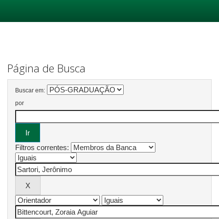
Skip
navigation
Página de Busca
Buscar em:
por
Filtros correntes: