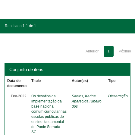
Resultado 1-1 de 1.
Anterior
1
Póximo
Conjunto de itens:
Data do
Título
Autor(es)
Tipo
documento
Fev-2022
Os desafios da
Santos, Karine
Dissertação
implementação da
Aparecida Ribeiro
base nacional
dos
comum curricular nas
escolas públicas de
ensino fundamental
de Ponte Serrada -
SC