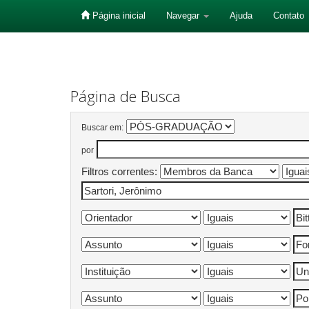
Página inicial
Navegar
Ajuda
Contato
Skip
navigation
Página de Busca
Buscar em:
por
Filtros correntes: