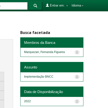
Entrar em:
Idioma
Busca facetada
Membros da Banca
Marquezan, Fernanda Figueira
1
Assunto
Implementação BNCC
1
Data de Disponibilização
2022
1