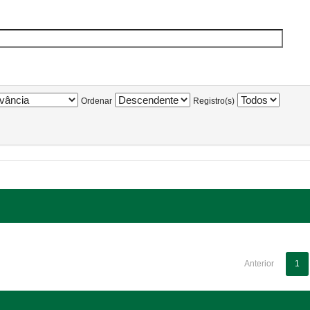
Ordenar
Registro(s)
Anterior
1