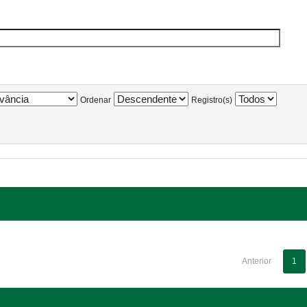
Ordenar
Registro(s)
Anterior
1