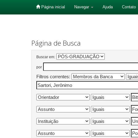
Página inicial
Navegar
Ajuda
Contato
Skip
navigation
Página de Busca
Buscar em:
por
Filtros correntes: