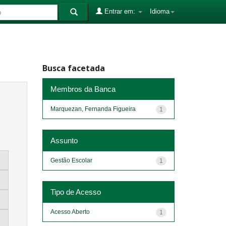
Entrar em:
Idioma
Busca facetada
Membros da Banca
Marquezan, Fernanda Figueira
1
Assunto
Gestão Escolar
1
Tipo de Acesso
Acesso Aberto
1