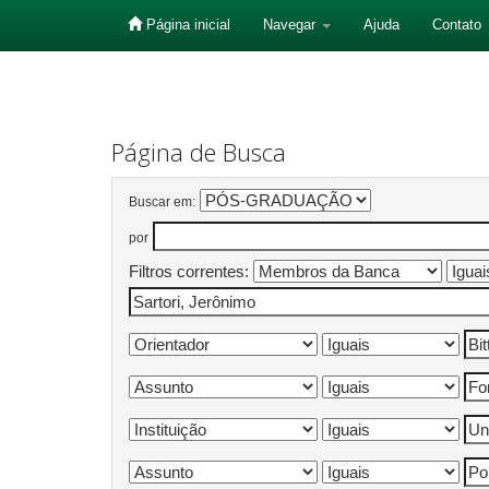
Página inicial
Navegar
Ajuda
Contato
Skip
navigation
Página de Busca
Buscar em:
por
Filtros correntes: