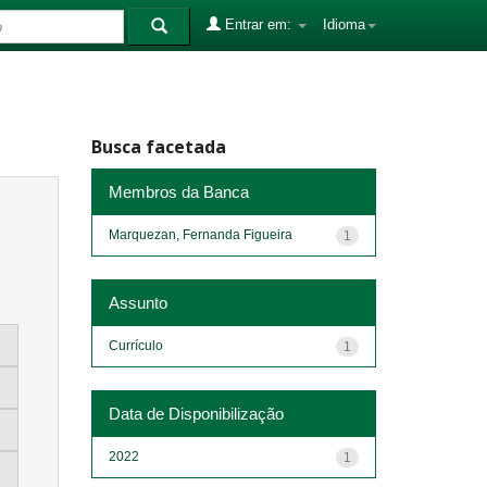
Entrar em:
Idioma
Busca facetada
Membros da Banca
Marquezan, Fernanda Figueira
1
Assunto
Currículo
1
Data de Disponibilização
2022
1