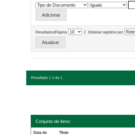
|
Resultados/Página
Ordenar registros por
Resultado 1-1 de 1.
Conjunto de itens:
Data do
Título