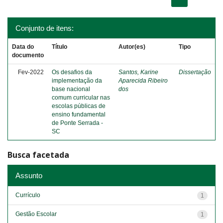
Conjunto de itens:
Data do
Título
Autor(es)
Tipo
documento
Fev-2022
Os desafios da
Santos, Karine
Dissertação
implementação da
Aparecida Ribeiro
base nacional
dos
comum curricular nas
escolas públicas de
ensino fundamental
de Ponte Serrada -
SC
Busca facetada
Assunto
Currículo
1
Gestão Escolar
1