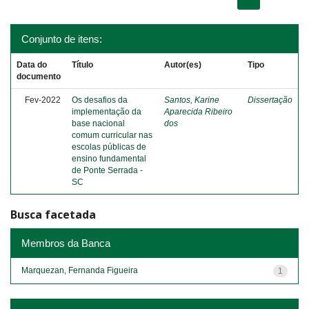
Conjunto de itens:
Data do
Título
Autor(es)
Tipo
documento
Fev-2022
Os desafios da
Santos, Karine
Dissertação
implementação da
Aparecida Ribeiro
base nacional
dos
comum curricular nas
escolas públicas de
ensino fundamental
de Ponte Serrada -
SC
Busca facetada
Membros da Banca
Marquezan, Fernanda Figueira
1