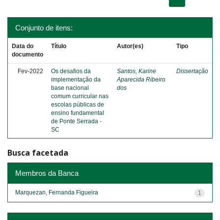
Conjunto de itens:
Data do
Título
Autor(es)
Tipo
documento
Fev-2022
Os desafios da
Santos, Karine
Dissertação
implementação da
Aparecida Ribeiro
base nacional
dos
comum curricular nas
escolas públicas de
ensino fundamental
de Ponte Serrada -
SC
Busca facetada
Membros da Banca
Marquezan, Fernanda Figueira
1