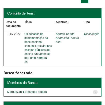
Conjunto de itens:
Data do
Título
Autor(es)
Tipo
documento
Fev-2022
Os desafios da
Santos, Karine
Dissertação
implementação da
Aparecida Ribeiro
base nacional
dos
comum curricular nas
escolas públicas de
ensino fundamental
de Ponte Serrada -
SC
Busca facetada
Membros da Banca
Marquezan, Fernanda Figueira
1