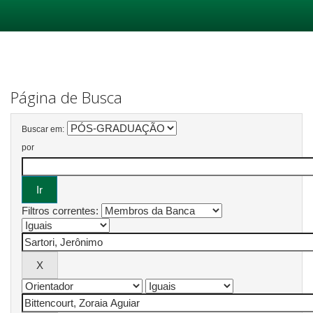
Skip
navigation
Página de Busca
Buscar em:
por
Filtros correntes: