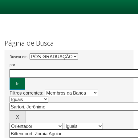
Skip
navigation
Página de Busca
Buscar em:
por
Filtros correntes: