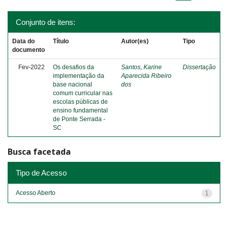
Conjunto de itens:
Data do
Título
Autor(es)
Tipo
documento
Fev-2022
Os desafios da
Santos, Karine
Dissertação
implementação da
Aparecida Ribeiro
base nacional
dos
comum curricular nas
escolas públicas de
ensino fundamental
de Ponte Serrada -
SC
Busca facetada
Tipo de Acesso
Acesso Aberto
1