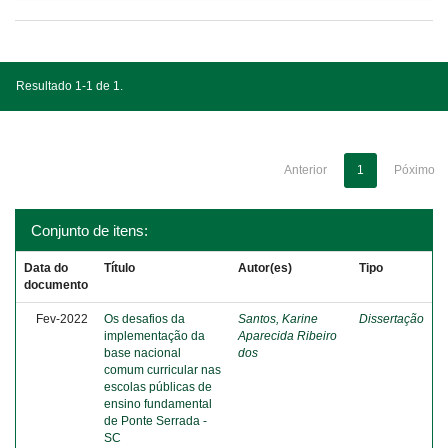
Resultado 1-1 de 1.
Anterior
1
Póximo
Conjunto de itens:
Data do
Título
Autor(es)
Tipo
documento
Fev-2022
Os desafios da
Santos, Karine
Dissertação
implementação da
Aparecida Ribeiro
base nacional
dos
comum curricular nas
escolas públicas de
ensino fundamental
de Ponte Serrada -
SC