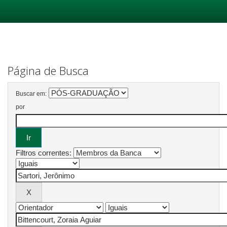
Skip
navigation
Página de Busca
Buscar em:
por
Filtros correntes: