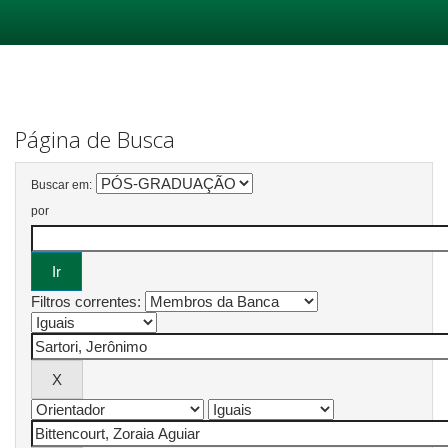
Skip
navigation
Página de Busca
Buscar em:
por
Filtros correntes: