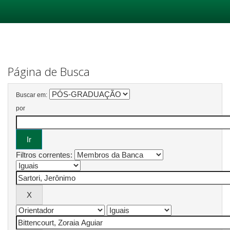
Skip
navigation
Página de Busca
Buscar em:
por
Filtros correntes: