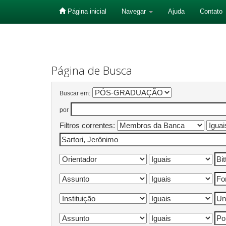
Página inicial
Navegar
Ajuda
Contato
Skip
navigation
Página de Busca
Buscar em:
por
Filtros correntes: