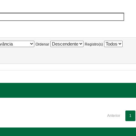
Ordenar
Registro(s)
Anterior
1