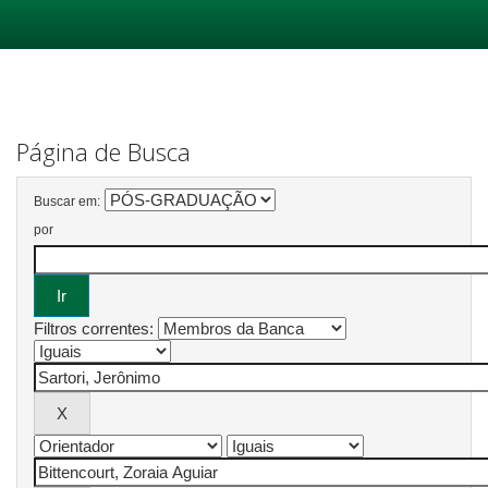
Skip
navigation
Página de Busca
Buscar em:
por
Filtros correntes: