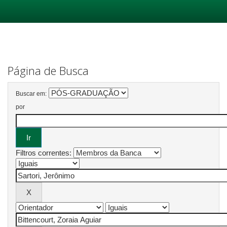
Skip
navigation
Página de Busca
Buscar em:
por
Filtros correntes: