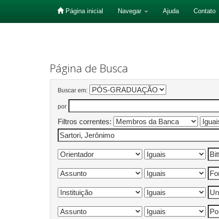
Página inicial
Navegar
Ajuda
Contato
Skip
navigation
Página de Busca
Buscar em:
por
Filtros correntes: