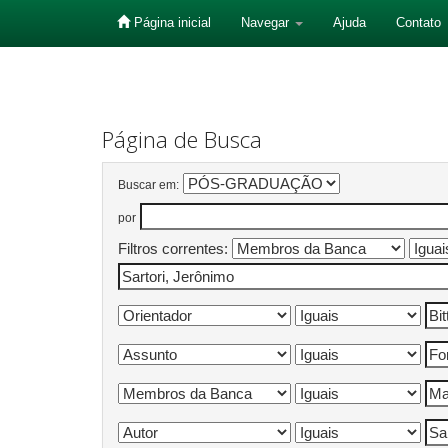
Página inicial
Navegar
Ajuda
Contato
Skip
navigation
Página de Busca
Buscar em:
por
Filtros correntes: