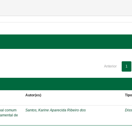
Anterior
1
Autor(es)
Tip
onal comum
Santos, Karine Aparecida Ribeiro dos
Diss
damental de