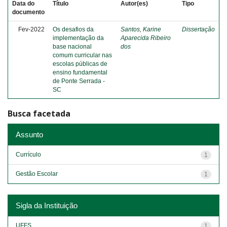
Data do
Título
Autor(es)
Tipo
documento
Fev-2022
Os desafios da
Santos, Karine
Dissertação
implementação da
Aparecida Ribeiro
base nacional
dos
comum curricular nas
escolas públicas de
ensino fundamental
de Ponte Serrada -
SC
Busca facetada
Assunto
Currículo
1
Gestão Escolar
1
Sigla da Instituição
UFFS
1