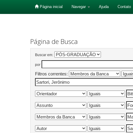
Página inicial
Navegar
Ajuda
Contato
Skip
navigation
Página de Busca
Buscar em:
por
Filtros correntes: