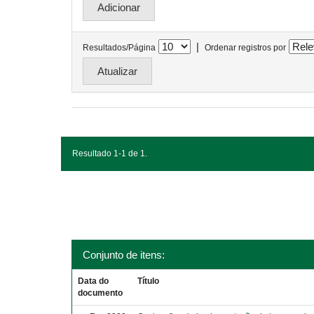
|
Resultados/Página
Ordenar registros por
Resultado 1-1 de 1.
Conjunto de itens:
Data do
Título
documento