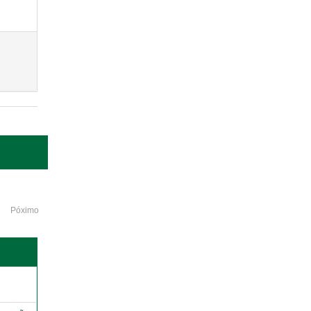
Póximo
o