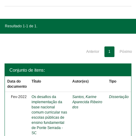
Resultado 1-1 de 1.
Anterior
1
Póximo
Conjunto de itens:
Data do
Título
Autor(es)
Tipo
documento
Fev-2022
Os desafios da
Santos, Karine
Dissertação
implementação da
Aparecida Ribeiro
base nacional
dos
comum curricular nas
escolas públicas de
ensino fundamental
de Ponte Serrada -
SC