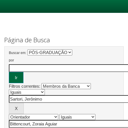
Skip
navigation
Página de Busca
Buscar em:
por
Filtros correntes: