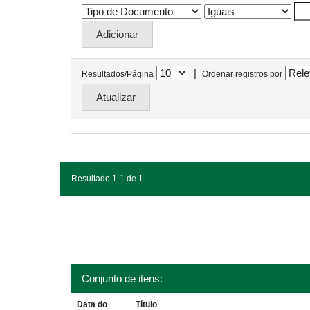
|
Resultados/Página
Ordenar registros por
Resultado 1-1 de 1.
Conjunto de itens:
Data do
Título