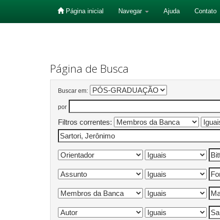
Página inicial
Navegar
Ajuda
Contato
Skip
navigation
Página de Busca
Buscar em:
por
Filtros correntes: