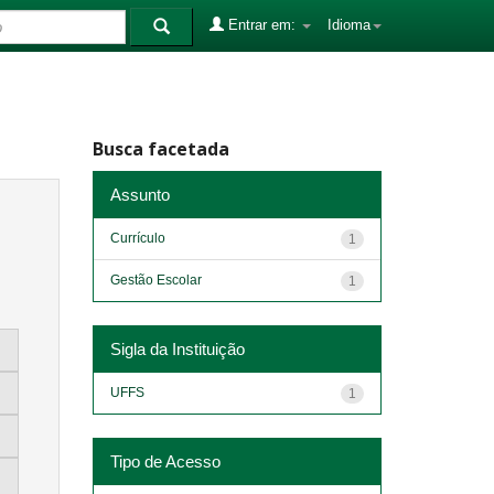
Entrar em:
Idioma
Busca facetada
Assunto
Currículo
1
Gestão Escolar
1
Sigla da Instituição
UFFS
1
Tipo de Acesso