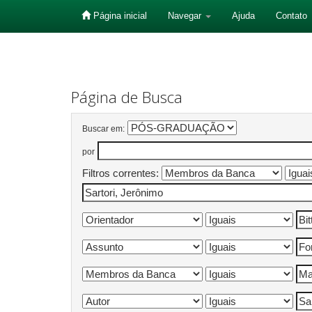
Página inicial
Navegar
Ajuda
Contato
Skip
navigation
Página de Busca
Buscar em:
por
Filtros correntes: