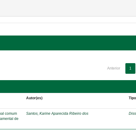
Anterior
1
Autor(es)
Tip
onal comum
Santos, Karine Aparecida Ribeiro dos
Diss
damental de