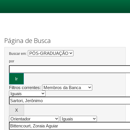
Skip
navigation
Página de Busca
Buscar em:
por
Filtros correntes: