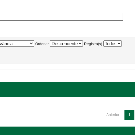
Ordenar
Registro(s)
Anterior
1