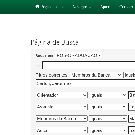
Página inicial
Navegar
Ajuda
Contato
Skip
navigation
Página de Busca
Buscar em:
por
Filtros correntes: