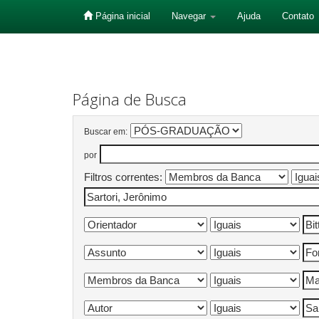
Página inicial
Navegar
Ajuda
Contato
Skip
navigation
Página de Busca
Buscar em:
por
Filtros correntes: