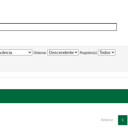
Ordenar
Registro(s)
Anterior
1