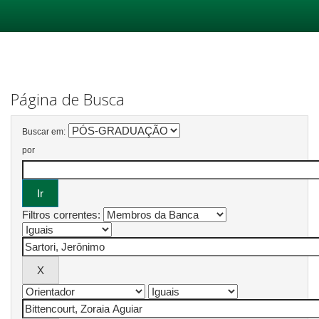
Skip
navigation
Página de Busca
Buscar em:
por
Filtros correntes: