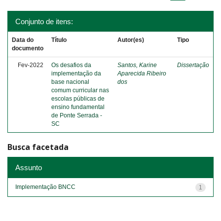
Conjunto de itens:
Data do
Título
Autor(es)
Tipo
documento
Fev-2022
Os desafios da
Santos, Karine
Dissertação
implementação da
Aparecida Ribeiro
base nacional
dos
comum curricular nas
escolas públicas de
ensino fundamental
de Ponte Serrada -
SC
Busca facetada
Assunto
Implementação BNCC
1