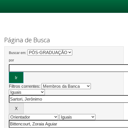
Skip
navigation
Página de Busca
Buscar em:
por
Filtros correntes: