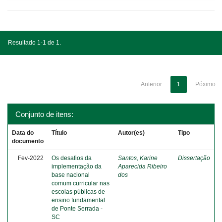
Resultado 1-1 de 1.
Anterior
1
Póximo
Conjunto de itens:
Data do
Título
Autor(es)
Tipo
documento
Fev-2022
Os desafios da
Santos, Karine
Dissertação
implementação da
Aparecida Ribeiro
base nacional
dos
comum curricular nas
escolas públicas de
ensino fundamental
de Ponte Serrada -
SC