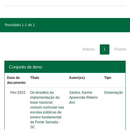
Resultado 1-1 de 1.
Anterior
1
Póximo
Conjunto de itens:
Data do
Título
Autor(es)
Tipo
documento
Fev-2022
Os desafios da
Santos, Karine
Dissertação
implementação da
Aparecida Ribeiro
base nacional
dos
comum curricular nas
escolas públicas de
ensino fundamental
de Ponte Serrada -
SC