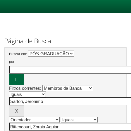
Skip
navigation
Página de Busca
Buscar em:
por
Filtros correntes: