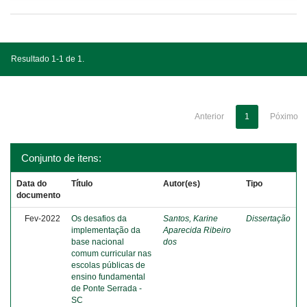
Resultado 1-1 de 1.
Anterior
1
Póximo
Conjunto de itens:
Data do
Título
Autor(es)
Tipo
documento
Fev-2022
Os desafios da
Santos, Karine
Dissertação
implementação da
Aparecida Ribeiro
base nacional
dos
comum curricular nas
escolas públicas de
ensino fundamental
de Ponte Serrada -
SC