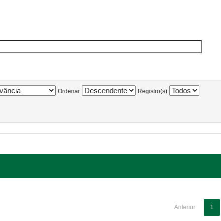
Ordenar
Registro(s)
Anterior
1