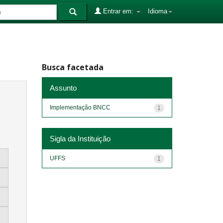
Entrar em:
Idioma
Busca facetada
Assunto
Implementação BNCC
1
Sigla da Instituição
UFFS
1