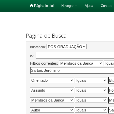
Página inicial
Navegar
Ajuda
Contato
Skip
navigation
Página de Busca
Buscar em:
por
Filtros correntes: