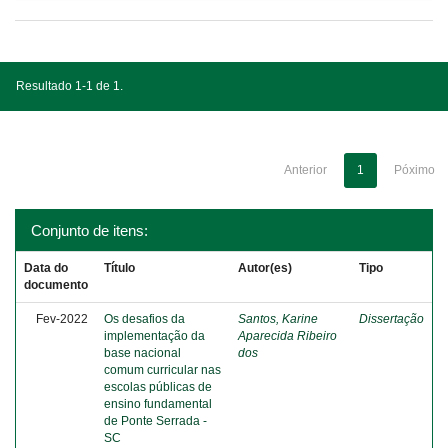
Resultado 1-1 de 1.
Anterior
1
Póximo
Conjunto de itens:
Data do
Título
Autor(es)
Tipo
documento
Fev-2022
Os desafios da
Santos, Karine
Dissertação
implementação da
Aparecida Ribeiro
base nacional
dos
comum curricular nas
escolas públicas de
ensino fundamental
de Ponte Serrada -
SC