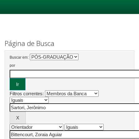
Skip
navigation
Página de Busca
Buscar em:
por
Filtros correntes: