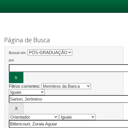
Skip
navigation
Página de Busca
Buscar em:
por
Filtros correntes: