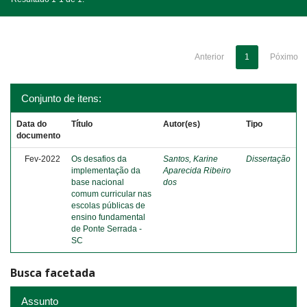
Anterior
1
Póximo
Conjunto de itens:
Data do
Título
Autor(es)
Tipo
documento
Fev-2022
Os desafios da
Santos, Karine
Dissertação
implementação da
Aparecida Ribeiro
base nacional
dos
comum curricular nas
escolas públicas de
ensino fundamental
de Ponte Serrada -
SC
Busca facetada
Assunto