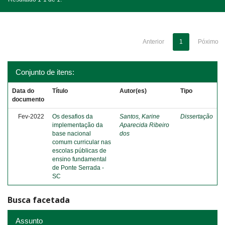
Anterior
1
Póximo
Conjunto de itens:
Data do
Título
Autor(es)
Tipo
documento
Fev-2022
Os desafios da
Santos, Karine
Dissertação
implementação da
Aparecida Ribeiro
base nacional
dos
comum curricular nas
escolas públicas de
ensino fundamental
de Ponte Serrada -
SC
Busca facetada
Assunto