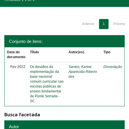
Anterior
1
Póximo
Conjunto de itens:
Data do
Título
Autor(es)
Tipo
documento
Fev-2022
Os desafios da
Santos, Karine
Dissertação
implementação da
Aparecida Ribeiro
base nacional
dos
comum curricular nas
escolas públicas de
ensino fundamental
de Ponte Serrada -
SC
Busca facetada
Autor