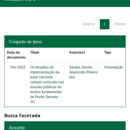
Anterior
1
Póximo
Conjunto de itens:
Data do
Título
Autor(es)
Tipo
documento
Fev-2022
Os desafios da
Santos, Karine
Dissertação
implementação da
Aparecida Ribeiro
base nacional
dos
comum curricular nas
escolas públicas de
ensino fundamental
de Ponte Serrada -
SC
Busca facetada
Assunto