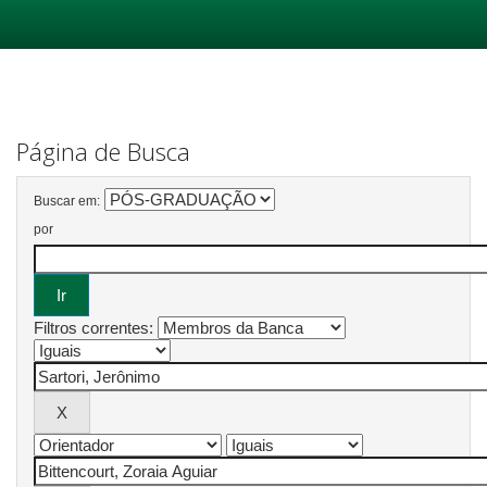
Skip
navigation
Página de Busca
Buscar em:
por
Filtros correntes: