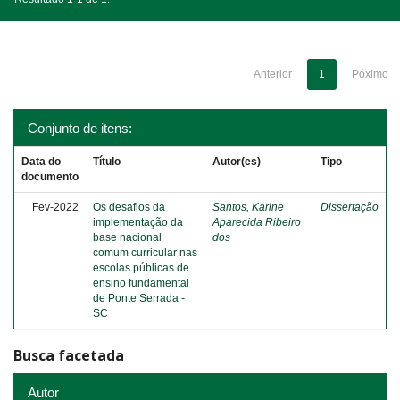
Anterior
1
Póximo
Conjunto de itens:
Data do
Título
Autor(es)
Tipo
documento
Fev-2022
Os desafios da
Santos, Karine
Dissertação
implementação da
Aparecida Ribeiro
base nacional
dos
comum curricular nas
escolas públicas de
ensino fundamental
de Ponte Serrada -
SC
Busca facetada
Autor