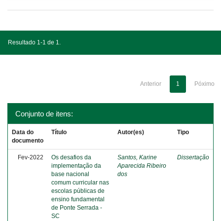
Resultado 1-1 de 1.
Anterior
1
Póximo
Conjunto de itens:
Data do
Título
Autor(es)
Tipo
documento
Fev-2022
Os desafios da
Santos, Karine
Dissertação
implementação da
Aparecida Ribeiro
base nacional
dos
comum curricular nas
escolas públicas de
ensino fundamental
de Ponte Serrada -
SC