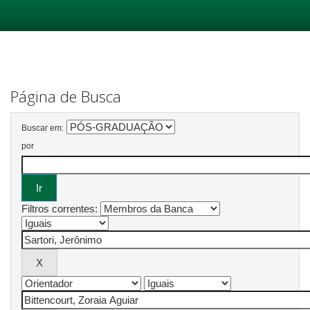
Skip
navigation
Página de Busca
Buscar em:
por
Filtros correntes: