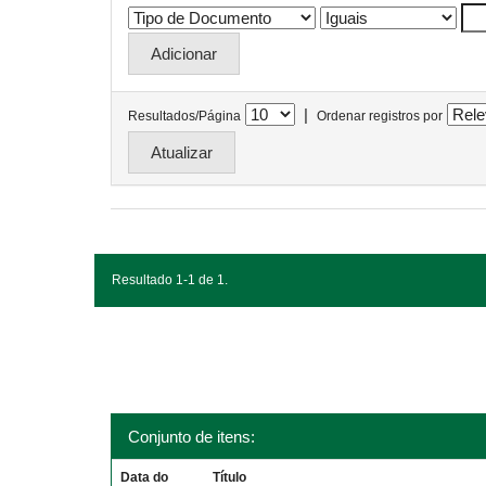
|
Resultados/Página
Ordenar registros por
Resultado 1-1 de 1.
Conjunto de itens:
Data do
Título