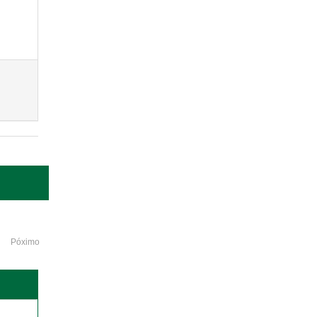
Póximo
o