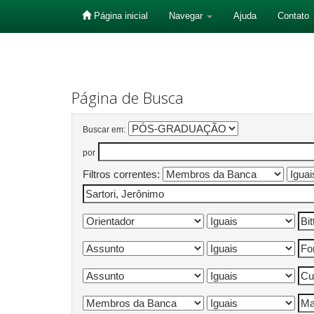
Página inicial
Navegar
Ajuda
Contato
Skip
navigation
Página de Busca
Buscar em:
por
Filtros correntes: