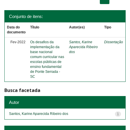
Conjunto de itens:
Data do
Título
Autor(es)
Tipo
documento
Fev-2022
Os desafios da
Santos, Karine
Dissertação
implementação da
Aparecida Ribeiro
base nacional
dos
comum curricular nas
escolas públicas de
ensino fundamental
de Ponte Serrada -
SC
Busca facetada
Autor
Santos, Karine Aparecida Ribeiro dos
1