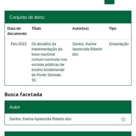
Conjunto de itens:
Data do
Título
Autor(es)
Tipo
documento
Fev-2022
Os desafios da
Santos, Karine
Dissertação
implementação da
Aparecida Ribeiro
base nacional
dos
comum curricular nas
escolas públicas de
ensino fundamental
de Ponte Serrada -
SC
Busca facetada
Autor
Santos, Karine Aparecida Ribeiro dos
1